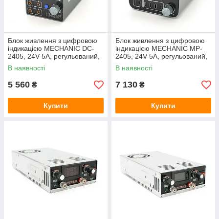
Блок живлення з цифровою
Блок живлення з цифровою
індикацією MECHANIC DC-
індикацією MECHANIC MP-
2405, 24V 5A, регульований,
2405, 24V 5A, регульований,
3-режими, PD3.1, QC-3 .USB-
3-режим, 2*PD3.1, 4*TYPE-C.
В наявності
В наявності
A. 2*DC-Port*0-24V,
DC-Port*0-24V, 220V/120W.
5 560
7 130
₴
₴
Купити
Купити