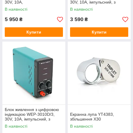
30V, 10A,
30V, 10A, імпульсний, з
трансформаторний, з
цифровою індикацією (V/A)
В наявності
В наявності
цифровою індикацією
5 950
3 590
₴
₴
Купити
Купити
Блок живлення з цифровою
індикацією WEP-3010D/3,
Екранна лупа YT4383,
30V, 10A, імпульсний, з
збільшення Х30
цифровою індикацією
В наявності
В наявності
(V/A/W)