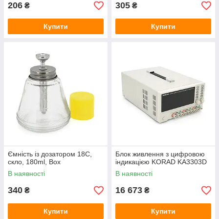
206
305
₴
₴
Купити
Купити
Ємність із дозатором 18С,
Блок живлення з цифровою
скло, 180ml, Box
індикацією KORAD KA3303D
В наявності
В наявності
340
16 673
₴
₴
Купити
Купити