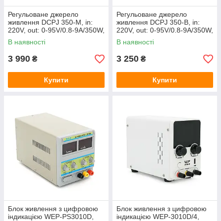
Регульоване джерело
Регульоване джерело
живлення DCPJ 350-M, in:
живлення DCPJ 350-B, in:
220V, out: 0-95V/0.8-9A/350W,
220V, out: 0-95V/0.8-9A/350W,
250*150*65мм
250*150*65мм
В наявності
В наявності
3 990
3 250
₴
₴
Купити
Купити
Блок живлення з цифровою
Блок живлення з цифровою
індикацією WEP-PS3010D,
індикацією WEP-3010D/4,