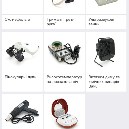
Скотч/фольга
Тримачі "третя
Ультразвукові
рука"
ванни
Бінокулярні лупи
Високотемператур
Витяжки диму та
на розпакова піч
хімічних випарів
Baku