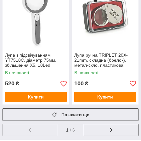
Лупа з підсвічуванням
Лупа ручна TRIPLET 20X-
YT7518C, діаметр 75мм,
21mm, складна (брелок),
збільшення Х5, 18Led
метал-скло, пластикова
коробка. 42 * 24 * 18mm.
В наявності
В наявності
520
100
₴
₴
Купити
Купити
Показати ще
1
/ 6