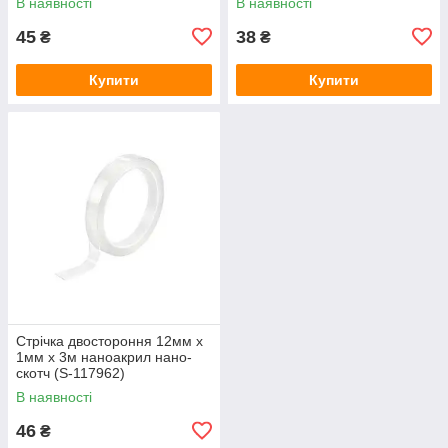
В наявності
В наявності
45
38
₴
₴
Купити
Купити
Стрічка двостороння 12мм x
1мм x 3м наноакрил нано-
скотч (S-117962)
В наявності
46
₴