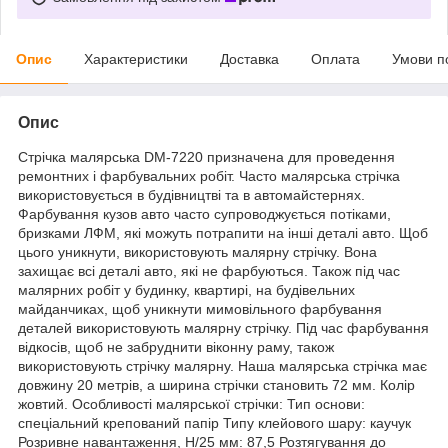
Опис
Характеристики
Доставка
Оплата
Умови п
Опис
Стрічка малярська DM-7220 призначена для проведення
ремонтних і фарбувальних робіт. Часто малярська стрічка
використовується в будівництві та в автомайстернях.
Фарбування кузов авто часто супроводжується потіками,
бризками ЛФМ, які можуть потрапити на інші деталі авто. Щоб
цього уникнути, використовують малярну стрічку. Вона
захищає всі деталі авто, які не фарбуються. Також під час
малярних робіт у будинку, квартирі, на будівельних
майданчиках, щоб уникнути мимовільного фарбування
деталей використовують малярну стрічку. Під час фарбування
відкосів, щоб не забруднити віконну раму, також
використовують стрічку малярну. Наша малярська стрічка має
довжину 20 метрів, а ширина стрічки становить 72 мм. Колір
жовтий. Особливості малярської стрічки: Тип основи:
спеціальний крепований папір Типу клейового шару: каучук
Розривне навантаження, Н/25 мм: 87,5 Розтягування до