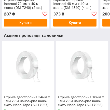
Intertool 72 мм х 40 м
Intertool 48 мм х 40 м
Inte
жовта (DM-7240) (2 шт.)
жовта (DM-4840) (4 шт.)
жовт
287
373
200
₴
₴
Купити
Купити
Акційні пропозиції та новинки
Стрічка двостороння 24мм x
Стрічка двостороння 18мм x
1мм x 3м наноакрил нано-
1мм x 3м наноакрил нано-
скотч Nano Tape (S-117967)
скотч Nano Tape (S-117965)