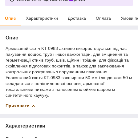
Опис
Характеристики
Доставка
Оплата
Умови п
Опис
Армований скотч KT-0983 активно використовується під час
пакування дощок, труб і іншої важкої тари, для зміцнення та
герметизації стиків труб, швів, щілин і тріщин, для фіксації та
скріплення підлогових покриттів, а також для заклеювання
контрольних розкривань з порушенням паковання.
Упаковковий скотч KT-0983 завширшки 50 мм і завдовжки 50 м
складається з поліетиленової основи, армованої
текстильними нитками з нанесеним клейким шаром із
синтетичного каучуку.
Приховати
Характеристики