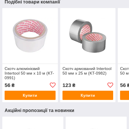
Подібні товари компанії
Скотч алюмінієвий
Скотч армований Intertool
Скот
Intertool 50 мм х 10 м (KT-
50 мм х 25 м (KT-0982)
50 м
0991)
56
123
56
₴
₴
Купити
Купити
Акційні пропозиції та новинки