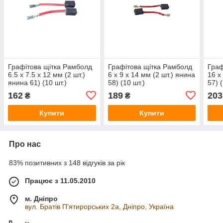
Графітова щітка Рамболд
Графітова щітка Рамболд
Граф
6.5 x 7.5 x 12 мм (2 шт.)
6 x 9 x 14 мм (2 шт.) янина
16 x
янина 61) (10 шт.)
58) (10 шт.)
57) 
162
189
203
₴
₴
Купити
Купити
Про нас
83% позитивних з 148 відгуків за рік
Працює з 11.05.2010
м. Дніпро
вул. Братів П'ятирорських 2а, Дніпро, Україна