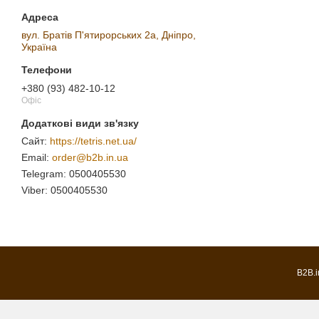
вул. Братів П'ятирорських 2а, Дніпро,
Україна
+380 (93) 482-10-12
Офіс
https://tetris.net.ua/
order@b2b.in.ua
0500405530
0500405530