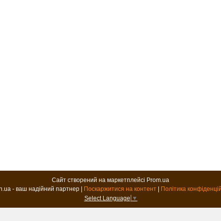
Сайт створений на маркетплейсі
Prom.ua
B2B.in.ua - ваш надійний партнер |
Поскаржитися на контент
|
Політика конфіденці
Select Language
▼