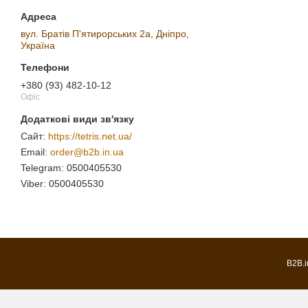
вул. Братів П'ятирорських 2а, Дніпро,
Україна
+380 (93) 482-10-12
Офіс
https://tetris.net.ua/
order@b2b.in.ua
0500405530
0500405530