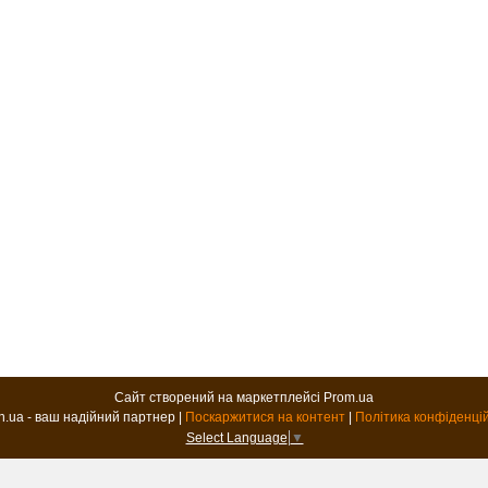
Сайт створений на маркетплейсі
Prom.ua
B2B.in.ua - ваш надійний партнер |
Поскаржитися на контент
|
Політика конфіденці
Select Language
▼