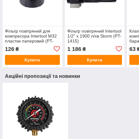
Фільтр повітряний для
Фільтр повітряний Intertool
Клап
компресора Intertool M32
1/2" x 1900 л/хв Storm (PT-
комп
пластик паперовий (PT-
1415)
бара
9084)
126
1 186
63
₴
₴
Купити
Купити
Акційні пропозиції та новинки