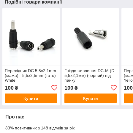
Подібні товари компанії
Перехідник DC 5.5x2.1mm
Гніздо живлення DC-M (D
Пере
(мама) - 5,5х2,5mm (тато)
5,5x2,1мм) (чорний) під
(мам
White
пайку
Yell
100
100
100
₴
₴
Купити
Купити
Про нас
83% позитивних з 148 відгуків за рік