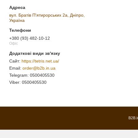
вул. Братів П'ятирорських 2а, Дніпро,
Україна
+380 (93) 482-10-12
Офіс
https://tetris.net.ua/
order@b2b.in.ua
0500405530
0500405530