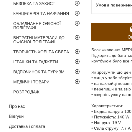
БЕЗПЕКА ТА ЗАХИСТ
КАНЦЕЛЯРІЯ ТА НАВЧАННЯ
ОБЛАДНАННЯ ОФІСНОЇ
ПОЛІГРАФІЇ
О
ВИТРАТНІ МАТЕРІАЛИ ДО
ОФІСНОЇ ПОЛІГРАФІЇ
Блок живлення MERLI
ТВОРЧІСТЬ ХОБІ ТА СВЯТА
Підходить до багать
ноутбуком було все 
ІГРАШКИ ТА ГАДЖЕТИ
ВІДПОЧИНОК ТА ТУРИЗМ
Як зрозуміти що цей 
• якщо у тебе зберіг
МЕДИЧНІ ТОВАРИ
• на наклейці повинн
• перепиши її та зві
РОЗПРОДАЖ
• зверніть увагу на ш
Характеристики:
Про нас
• Вхідна напруга 10
Відгуки
• Потужність: 146 W
• Напруга: 19 V
Доставка і оплата
• Сила струму: 7.7 A