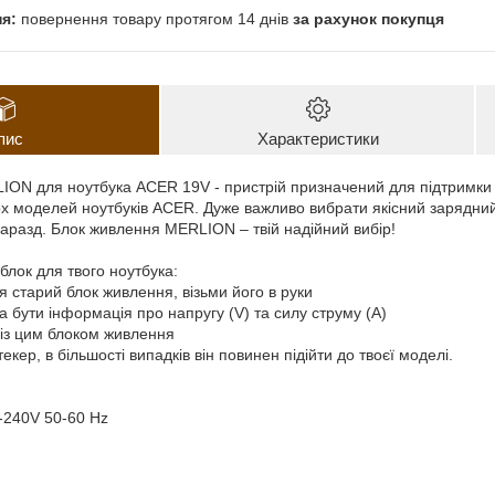
повернення товару протягом 14 днів
за рахунок покупця
пис
Характеристики
ON для ноутбука ACER 19V - пристрій призначений для підтримки тв
ох моделей ноутбуків ACER. Дуже важливо вибрати якісний зарядний 
гаразд. Блок живлення MERLION – твій надійний вибір!
блок для твого ноутбука:
ся старий блок живлення, візьми його в руки
а бути інформація про напругу (V) та силу струму (А)
р із цим блоком живлення
текер, в більшості випадків він повинен підійти до твоєї моделі.
0-240V 50-60 Hz