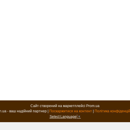
Сайт створений на маркетплейсі
Prom.ua
B2B.in.ua - ваш надійний партнер |
Поскаржитися на контент
|
Політика конфіденці
Select Language
▼