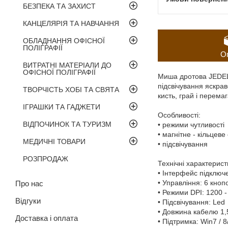
БЕЗПЕКА ТА ЗАХИСТ
КАНЦЕЛЯРІЯ ТА НАВЧАННЯ
ОБЛАДНАННЯ ОФІСНОЇ
ПОЛІГРАФІЇ
О
ВИТРАТНІ МАТЕРІАЛИ ДО
ОФІСНОЇ ПОЛІГРАФІЇ
Миша дротова JEDEL 
підсвічування яскрав
ТВОРЧІСТЬ ХОБІ ТА СВЯТА
кисть, грай і перемаг
ІГРАШКИ ТА ГАДЖЕТИ
Особливості:
ВІДПОЧИНОК ТА ТУРИЗМ
• режими чутливості
• магнітне - кільцев
МЕДИЧНІ ТОВАРИ
• підсвічування
РОЗПРОДАЖ
Технічні характерист
• Інтерфейс підключ
• Управління: 6 кнопо
Про нас
• Режими DPI: 1200 -
Відгуки
• Підсвічування: Led
• Довжина кабелю 1,
Доставка і оплата
• Підтримка: Win7 / 