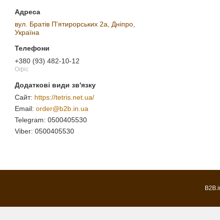
вул. Братів П'ятирорських 2а, Дніпро,
Україна
+380 (93) 482-10-12
Офіс
https://tetris.net.ua/
order@b2b.in.ua
0500405530
0500405530