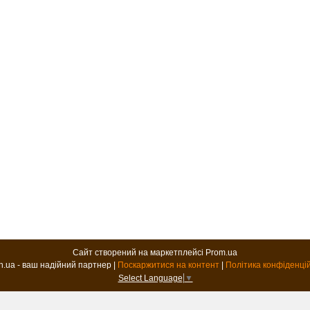
Сайт створений на маркетплейсі
Prom.ua
B2B.in.ua - ваш надійний партнер |
Поскаржитися на контент
|
Політика конфіденці
Select Language
▼