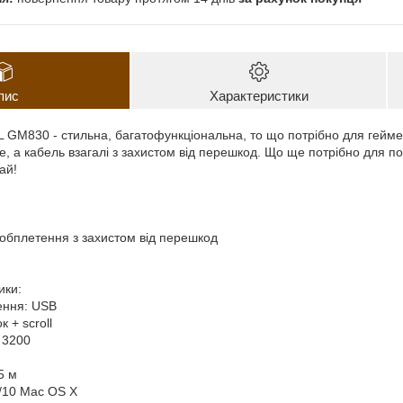
пис
Характеристики
GM830 - стильна, багатофункціональна, то що потрібно для геймера.
е, а кабель взагалі з захистом від перешкод. Що ще потрібно для п
ай!
е обплетення з захистом від перешкод
ики:
ення: USB
к + scroll
 3200
5 м
8/10 Mac OS X