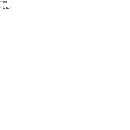
стик
 - 1 шт