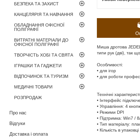
БЕЗПЕКА ТА ЗАХИСТ
КАНЦЕЛЯРІЯ ТА НАВЧАННЯ
ОБЛАДНАННЯ ОФІСНОЇ
ПОЛІГРАФІЇ
О
ВИТРАТНІ МАТЕРІАЛИ ДО
ОФІСНОЇ ПОЛІГРАФІЇ
Миша дротова JEDEL M
типи рук (дві), так 
ТВОРЧІСТЬ ХОБІ ТА СВЯТА
Особливості:
ІГРАШКИ ТА ГАДЖЕТИ
• для ігор
ВІДПОЧИНОК ТА ТУРИЗМ
• для роботи профес
МЕДИЧНІ ТОВАРИ
Технічні характерист
РОЗПРОДАЖ
• Інтерфейс підключ
• Управління: 4 кноп
• Режими DPI
Про нас
• Підтримка: Win7 / 
Відгуки
• Тип матеріалу: пла
• Кількість в упаковці 
Доставка і оплата