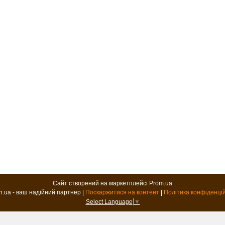
Сайт створений на маркетплейсі
Prom.ua
B2B.in.ua - ваш надійний партнер |
Поскаржитися на контент
|
Політика конфіденці
Select Language
▼