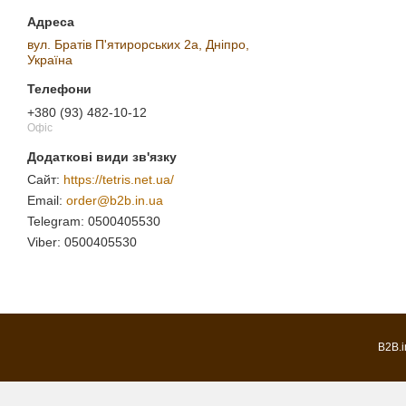
вул. Братів П'ятирорських 2а, Дніпро,
Україна
+380 (93) 482-10-12
Офіс
https://tetris.net.ua/
order@b2b.in.ua
0500405530
0500405530