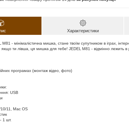
пис
Характеристики
81 - мінімалістична мишка, стане твоїм супутником в іграх, інтерне
що якщо ти лівша, ця мишка для тебе! JEDEL M81 - відмінно лежить в 
ійних програмах (монтаж відео, фото)
ики:
ення: USB
ки
8/10/11, Mac OS
стик
- 1 шт.