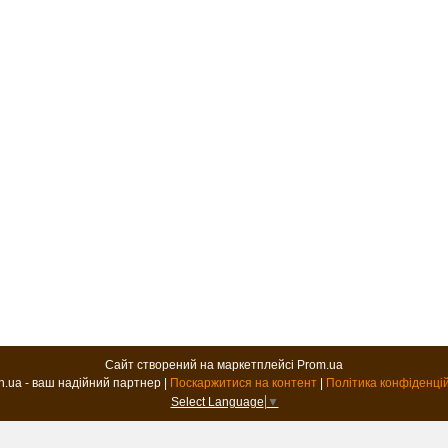
Сайт створений на маркетплейсі
Prom.ua
B2B.in.ua - ваш надійний партнер |
Поскаржитися на контент
|
Політика конфіденці
Select Language
▼