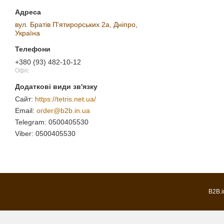
вул. Братів П'ятирорських 2а, Дніпро,
Україна
+380 (93) 482-10-12
Офіс
https://tetris.net.ua/
order@b2b.in.ua
0500405530
0500405530