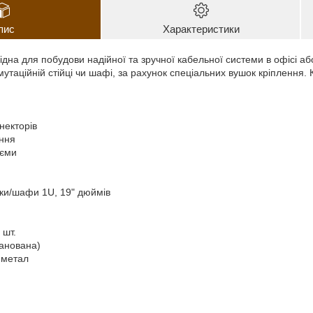
пис
Характеристики
дна для побудови надійної та зручної кабельної системи в офісі аб
утаційній стійці чи шафі, за рахунок спеціальних вушок кріплення.
онекторів
ення
'єми
ійки/шафи 1U, 19" дюймів
 шт.
ранована)
 метал