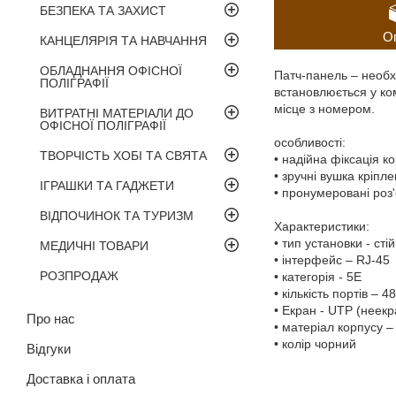
БЕЗПЕКА ТА ЗАХИСТ
О
КАНЦЕЛЯРІЯ ТА НАВЧАННЯ
ОБЛАДНАННЯ ОФІСНОЇ
Патч-панель – необхі
ПОЛІГРАФІЇ
встановлюється у ком
місце з номером.
ВИТРАТНІ МАТЕРІАЛИ ДО
ОФІСНОЇ ПОЛІГРАФІЇ
особливості:
ТВОРЧІСТЬ ХОБІ ТА СВЯТА
• надійна фіксація к
• зручні вушка кріпл
ІГРАШКИ ТА ГАДЖЕТИ
• пронумеровані роз
ВІДПОЧИНОК ТА ТУРИЗМ
Характеристики:
• тип установки - ст
МЕДИЧНІ ТОВАРИ
• інтерфейс – RJ-45
РОЗПРОДАЖ
• категорія - 5Е
• кількість портів – 48
• Екран - UTP (неек
Про нас
• матеріал корпусу –
• колір чорний
Відгуки
Доставка і оплата