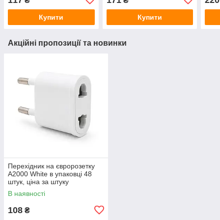
₴
₴
30979, коробка
Купити
Купити
Акційні пропозиції та новинки
Перехідник на євророзетку
A2000 White в упаковці 48
штук, ціна за штуку
В наявності
108
₴