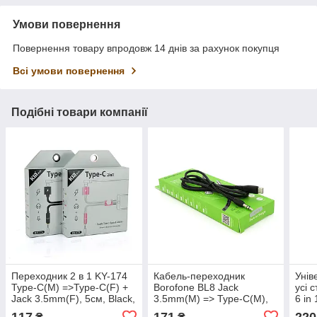
Умови повернення
Повернення товару впродовж 14 днів за рахунок покупця
Всі умови повернення
Подібні товари компанії
Переходник 2 в 1 KY-174
Кабель-переходник
Унів
Type-C(M) =>Type-C(F) +
Borofone BL8 Jack
усі 
Jack 3.5mm(F), 5см, Black,
3.5mm(M) => Type-C(M),
6 in 
Box
1м, черный, артикул
117
171
220