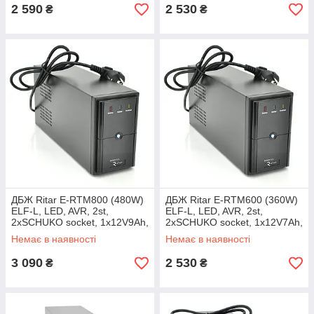
2 590
2 530
₴
₴
ДБЖ Ritar E-RTM800 (480W)
ДБЖ Ritar E-RTM600 (360W)
ELF-L, LED, AVR, 2st,
ELF-L, LED, AVR, 2st,
2xSCHUKO socket, 1x12V9Ah,
2xSCHUKO socket, 1x12V7Ah,
metal Case Q4 (370*130*210)
metal Case Q4 (365*130*210)
Немає в наявності
Немає в наявності
5,8кг (310*85*140)
4,8 кг (310*85*140)
3 090
2 530
₴
₴