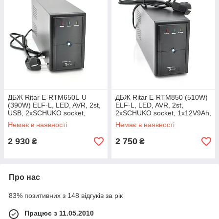
ДБЖ Ritar E-RTM650L-U
ДБЖ Ritar E-RTM850 (510W)
(390W) ELF-L, LED, AVR, 2st,
ELF-L, LED, AVR, 2st,
USB, 2xSCHUKO socket,
2xSCHUKO socket, 1x12V9Ah,
1x12V7Ah, metal Case Q4
metal Case Q4 (370*130*210)
Немає в наявності
Немає в наявності
(370*130*210) 4,8 кг
5,8кг (310*85*140)
(310*85*140)
2 930
2 750
₴
₴
Про нас
83% позитивних з 148 відгуків за рік
Працює з 11.05.2010