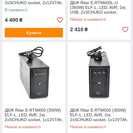
3xSCHUKO socket, 2x12V7Ah,
ДБЖ Ritar E-RTM600L-U
metal Case Q2 (405*195*285)
(360W) ELF-L, LED, AVR, 2st,
В наявності
10 кг (340*120*190)
USB, 2xSCHUKO socket,
1x12V7Ah, metal Case Q4
4 400
Немає в наявності
₴
(370*130*210) 4,8 кг
(310*85*140)
2 410
₴
Купити
ДБЖ Ritar E-RTM650 (390W)
ДБЖ Ritar E-RTM500 (300W)
ELF-L, LED, AVR, 2st,
ELF-L, LED, AVR, 2st,
2xSCHUKO socket, 1x12V7Ah,
2xSCHUKO socket, 1x12V7Ah,
metal Case Q4 (370*130*210)
metal Case. Q4 (365*130*210)
Немає в наявності
Немає в наявності
4,8 кг (310*85*140)
4,8 кг (310*85*140)